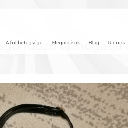
sgondozó támogatja a
A fül betegségei
Megoldások
Blog
Rólunk