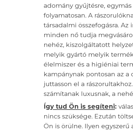
adomány gyűjtésre, egymás 
folyamatosan. A rászorulókn
társadalmi összefogásra. Az
minden nő tudja megvásáro
nehéz, kiszolgáltatott hely
melyik gyártó melyik termék
élelmiszer és a higiéniai ter
kampánynak pontosan az a cé
juttasson el a rászorultakho
számítanak luxusnak, a neh
Í
gy tud Ön is segíteni
:
válas
nincs szüksége. Ezután tölt
Ön is örülne. Ilyen egyszerű