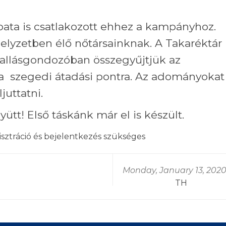
ata is csatlakozott ehhez a kampányhoz.
elyzetben élő nőtársainknak. A Takaréktár
Hallásgondozóban összegyűjtjük az
 a szegedi átadási pontra. Az adományokat
juttatni.
ütt! Első táskánk már el is készült.
isztráció
és
bejelentkezés
szükséges
Monday, January 13, 202
TH