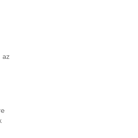
 az
re
k