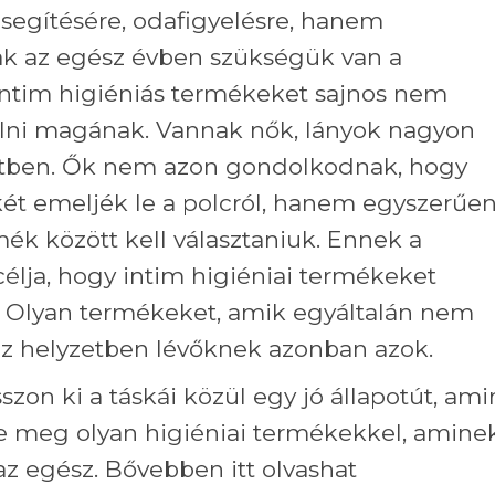
segítésére, odafigyelésre, hanem
ak az egész évben szükségük van a
 intim higiéniás termékeket sajnos nem
lni magának. Vannak nők, lányok nagyon
zetben. Ők nem azon gondolkodnak, hogy
ét emeljék le a polcról, hanem egyszerűen
mék között kell választaniuk. Ennek a
lja, hogy intim higiéniai termékeket
z. Olyan termékeket, amik egyáltalán nem
éz helyzetben lévőknek azonban azok.
szon ki a táskái közül egy jó állapotút, ami
se meg olyan higiéniai termékekkel, amine
 az egész. Bővebben itt olvashat