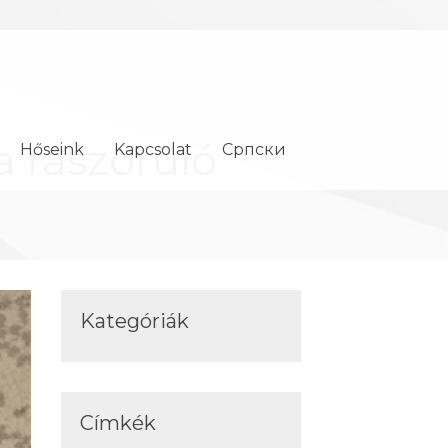
 rászoruló
Hőseink
Kapcsolat
Cрпски
Kategóriák
Címkék