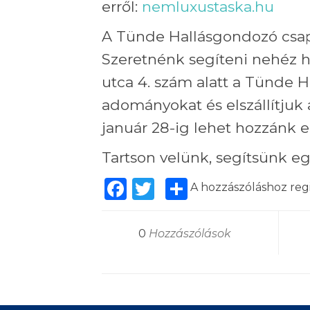
erről:
nemluxustaska.hu
A Tünde Hallásgondozó csap
Szeretnénk segíteni nehéz h
utca 4. szám alatt a Tünde 
adományokat és elszállítjuk
január 28-ig lehet hozzánk el
Tartson velünk, segítsünk egy
Facebook
Twitter
Share
A hozzászóláshoz
reg
0
Hozzászólások