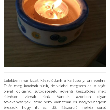
Lélekben már kicsit készülődünk a karácsonyi ünnepekre.
Talán még korainak tűnik, de valahol mégsem az. A saját,
privát dolgaink, sütögetések, adventi készülődés még
ráérősen várnak ránk. Vannak azonban olyan
tevékenységek, amik nem várhatnak és nagyon-nagyon
érezzük, hogy itt az idő. Rászoruló, nehéz sorsú