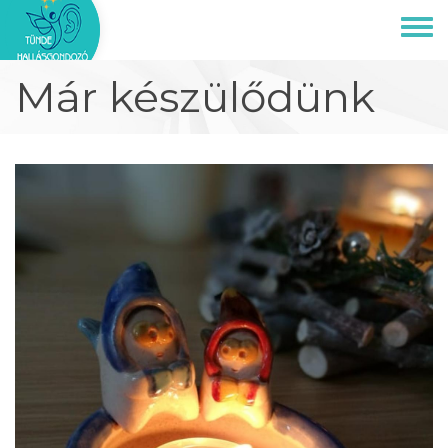
Ugrás
a
Toggl
tartalomra
menu
Már készülődünk