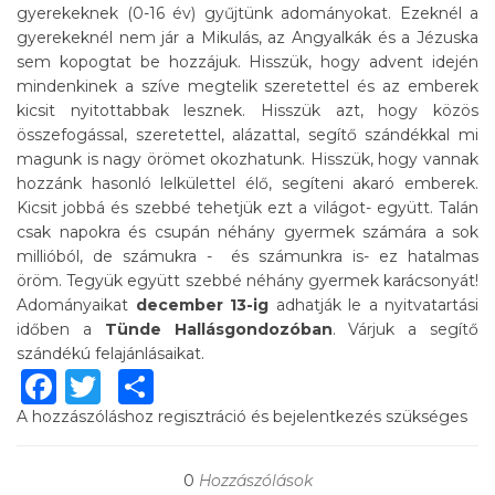
gyerekeknek (0-16 év) gyűjtünk adományokat. Ezeknél a
gyerekeknél nem jár a Mikulás, az Angyalkák és a Jézuska
sem kopogtat be hozzájuk. Hisszük, hogy advent idején
mindenkinek a szíve megtelik szeretettel és az emberek
kicsit nyitottabbak lesznek. Hisszük azt, hogy közös
összefogással, szeretettel, alázattal, segítő szándékkal mi
magunk is nagy örömet okozhatunk. Hisszük, hogy vannak
hozzánk hasonló lelkülettel élő, segíteni akaró emberek.
Kicsit jobbá és szebbé tehetjük ezt a világot- együtt. Talán
csak napokra és csupán néhány gyermek számára a sok
millióból, de számukra - és számunkra is- ez hatalmas
öröm. Tegyük együtt szebbé néhány gyermek karácsonyát!
Adományaikat
december 13-ig
adhatják le a nyitvatartási
időben a
Tünde Hallásgondozóban
. Várjuk a segítő
szándékú felajánlásaikat.
Facebook
Twitter
Share
A hozzászóláshoz
regisztráció
és
bejelentkezés
szükséges
0
Hozzászólások