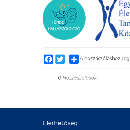
Facebook
Twitter
Share
A hozzászóláshoz
reg
0
Hozzászólások
Elérhetőség