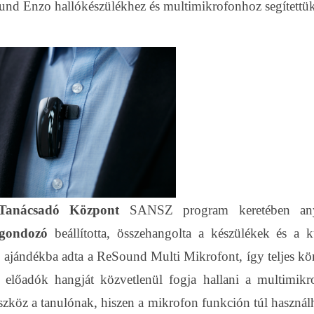
nd Enzo hallókészülékhez és multimikrofonhoz segítettü
 Tanácsadó Központ
SANSZ program keretében an
gondozó
beállította, összehangolta a készülékek és a k
.
ajándékba adta a ReSound Multi Mikrofont, így teljes kö
z előadók hangját közvetlenül fogja hallani a multimikr
szköz a tanulónak, hiszen a mikrofon funkción túl használh