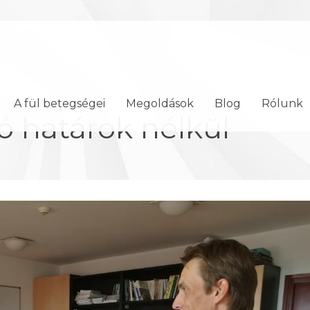
A fül betegségei
Megoldások
Blog
Rólunk
 határok nélkül