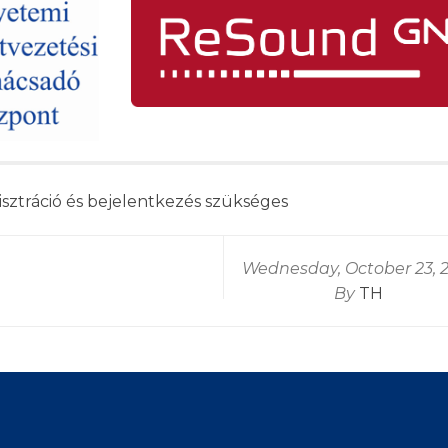
isztráció
és
bejelentkezés
szükséges
Wednesday, October 23, 
By
TH