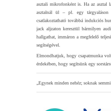
asztali mikrofonként is. Ha az asztal 
asztalnál ül – pl. egy tárgyalás
csatlakoztatható továbbá indukciós hu
jack aljzaton keresztül bármilyen au
hallgathat, immáron a megfelelő teljes
segítségével.
Elmondhatjuk, hogy csapatmunka volt
érdekében, hogy segítsünk egy sorstár
„Egynek minden nehéz; soknak semmi 