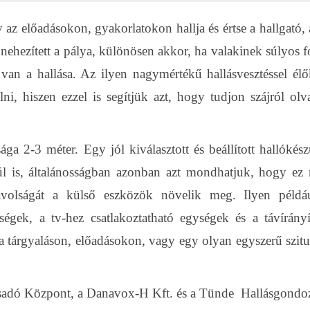
az előadásokon, gyakorlatokon hallja és értse a hallgató, 
nehezített a pálya, különösen akkor, ha valakinek súlyos f
n van a hallása. Az ilyen nagymértékű hallásvesztéssel élő
lni, hiszen ezzel is segítjük azt, hogy tudjon szájról olv
ága 2-3 méter. Egy jól kiválasztott és beállított hallókés
 túl is, általánosságban azonban azt mondhatjuk, hogy ez
ávolságát a külső eszközök növelik meg. Ilyen példá
ségek, a tv-hez csatlakoztatható egységek és a távírányí
 tárgyaláson, előadásokon, vagy egy olyan egyszerű szitu
sadó Központ, a Danavox-H Kft. és a Tünde Hallásgondo