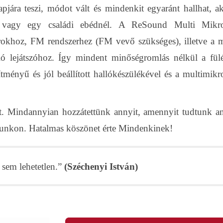
lapjára teszi, módot vált és mindenkit egyaránt hallhat, a
on vagy egy családi ebédnél. A ReSound Multi Mikr
rokhoz, FM rendszerhez (FM vevő szükséges), illetve a m
dió lejátszóhoz. Így mindent minőségromlás nélkül a fül
ítményű és jól beállított hallókészülékével és a multimikr
. Mindannyian hozzátettünk annyit, amennyit tudtunk a
sunkon. Hatalmas köszönet érte Mindenkinek!
sem lehetetlen.”
(Széchenyi István)