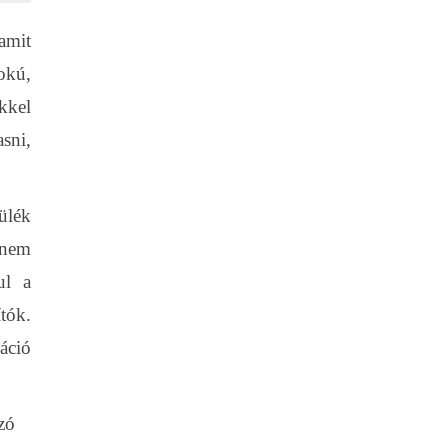
amit
okú,
kkel
asni,
zülék
 nem
ul a
tók.
áció
zó