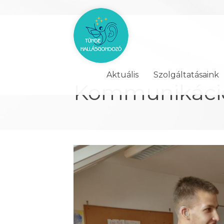
Ugrás
a
tartalomra
Toggle
menu
Aktuális
Szolgáltatásaink
Kommunikáció