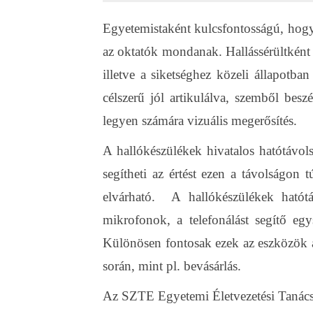
Egyetemistaként kulcsfontosságú, hogy 
az oktatók mondanak. Hallássérültként 
illetve a siketséghez közeli állapotba
célszerű jól artikulálva, szemből beszé
legyen számára vizuális megerősítés.
A hallókészülékek hivatalos hatótávols
segítheti az értést ezen a távolságon
elvárható. A hallókészülékek hatót
mikrofonok, a telefonálást segítő egy
Különösen fontosak ezek az eszközök a
során, mint pl. bevásárlás.
Az SZTE Egyetemi Életvezetési Tanác