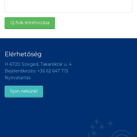
Új fiók létrehozása
Elérhetőség
H-6720 Szeged, Takaréktár u. 4
Bejelentkezés:
+36 62 647 713
Nyitvatartás
Írjon nekünk!