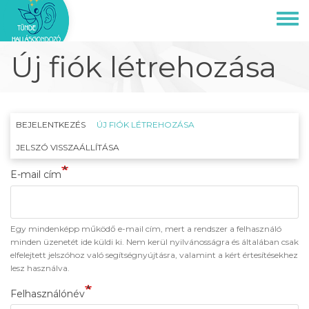
Ugrás
a
Toggl
tartalomra
menu
Új fiók létrehozása
Elsődleges
BEJELENTKEZÉS
ÚJ FIÓK LÉTREHOZÁSA
(AKTÍV
FÜL)
fülek
JELSZÓ VISSZAÁLLÍTÁSA
E-mail cím
Egy mindenképp működő e-mail cím, mert a rendszer a felhasználó
minden üzenetét ide küldi ki. Nem kerül nyilvánosságra és általában csak
elfelejtett jelszóhoz való segítségnyújtásra, valamint a kért értesítésekhez
lesz használva.
Felhasználónév